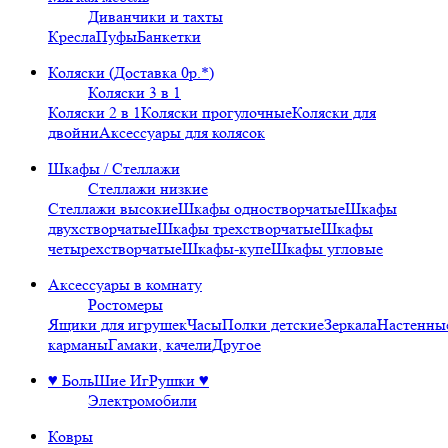
Диванчики и тахты
Кресла
Пуфы
Банкетки
Коляски (Доставка 0р.*)
Коляски 3 в 1
Коляски 2 в 1
Коляски прогулочные
Коляски для
двойни
Аксессуары для колясок
Шкафы / Стеллажи
Стеллажи низкие
Стеллажи высокие
Шкафы одностворчатые
Шкафы
двухстворчатые
Шкафы трехстворчатые
Шкафы
четырехстворчатые
Шкафы-купе
Шкафы угловые
Аксессуары в комнату
Ростомеры
Ящики для игрушек
Часы
Полки детские
Зеркала
Настенны
карманы
Гамаки, качели
Другое
♥ БольШие ИгРушки ♥
Электромобили
Ковры