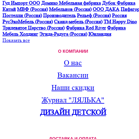
Гуд Импорт ООО
Домико Мебельная фабрика
Дубок Фабрика
Китай
МВФ (Россия)
Мебельнов (Россия)
ООО ДАКА
Пифаго
Постелли (Россия)
Производитель
Рельеф (Россия)
Россия
РусЭкоМебель (Россия)
Сканд-мебель (Россия)
ТМ Happy Dino
Тридевятое Царство (Россия)
Фабрика Red River
Фабрика
Мебель Холдинг
Эгида-Радуга (Россия)
Юнландия
Показать все
О КОМПАНИИ
О нас
Вакансии
Наши скидки
Журнал "ЛЯЛЬКА"
ДИЗАЙН ДЕТСКОЙ
ДОСТАВКА И ОПЛАТА