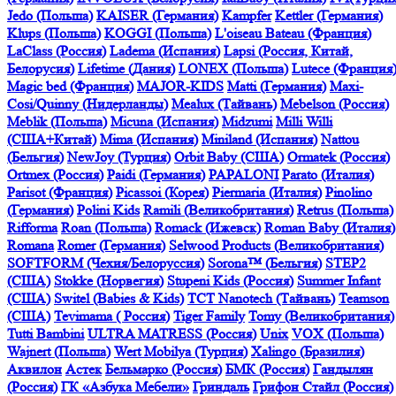
Jedo (Польша)
KAISER (Германия)
Kampfer
Kettler (Германия)
Klups (Польша)
KOGGI (Польша)
L'oiseau Bateau (Франция)
LaClass (Россия)
Ladema (Испания)
Lapsi (Россия, Китай,
Белорусия)
Lifetime (Дания)
LONEX (Польша)
Lutece (Франция
Magic bed (Франция)
MAJOR-KIDS
Matti (Германия)
Maxi-
Cosi/Quinny (Нидерланды)
Mealux (Тайвань)
Mebelson (Россия)
Meblik (Польша)
Micuna (Испания)
Midzumi
Milli Willi
(США+Китай)
Mima (Испания)
Miniland (Испания)
Nattou
(Бельгия)
NewJoy (Турция)
Orbit Baby (США)
Ormatek (Россия)
Ortmex (Россия)
Paidi (Германия)
PAPALONI
Parato (Италия)
Parisot (Франция)
Picassoi (Корея)
Piermaria (Италия)
Pinolino
(Германия)
Polini Kids
Ramili (Великобритания)
Retrus (Польша)
Rifforma
Roan (Польша)
Romack (Ижевск)
Roman Baby (Италия)
Romana
Romer (Германия)
Selwood Products (Великобритания)
SOFTFORM (Чехия/Белоруссия)
Sorona™ (Бельгия)
STEP2
(США)
Stokke (Норвегия)
Stupeni Kids (Россия)
Summer Infant
(США)
Switel (Babies & Kids)
TCT Nanotech (Тайвань)
Teamson
(США)
Tevimama ( Россия)
Tiger Family
Tomy (Великобритания)
Tutti Bambini
ULTRA MATRESS (Россия)
Unix
VOX (Польша)
Wajnert (Польша)
Wert Mobilya (Турция)
Xalingo (Бразилия)
Аквилон
Астек
Бельмарко (Россия)
БМК (Россия)
Гандылян
(Россия)
ГК «Азбука Мебели»
Гриндаль
Грифон Стайл (Россия)