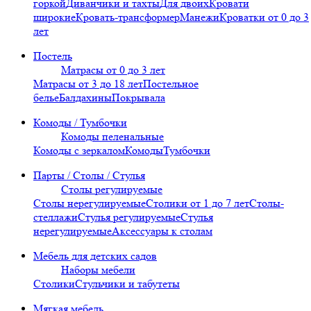
горкой
Диванчики и тахты
Для двоих
Кровати
широкие
Кровать-трансформер
Манежи
Кроватки от 0 до 3
лет
Постель
Матрасы от 0 до 3 лет
Матрасы от 3 до 18 лет
Постельное
белье
Балдахины
Покрывала
Комоды / Тумбочки
Комоды пеленальные
Комоды с зеркалом
Комоды
Тумбочки
Парты / Столы / Стулья
Столы регулируемые
Столы нерегулируемые
Столики от 1 до 7 лет
Столы-
стеллажи
Стулья регулируемые
Стулья
нерегулируемые
Аксессуары к столам
Мебель для детских садов
Наборы мебели
Столики
Стульчики и табутеты
Мягкая мебель