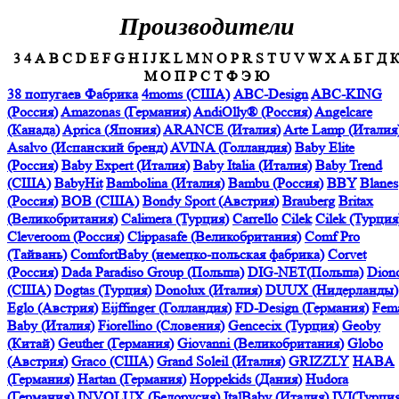
Производители
3
4
A
B
C
D
E
F
G
H
I
J
K
L
M
N
O
P
R
S
T
U
V
W
X
А
Б
Г
Д
М
О
П
Р
С
Т
Ф
Э
Ю
38 попугаев Фабрика
4moms (США)
ABC-Design
ABC-KING
(Россия)
Amazonas (Германия)
AndiOlly® (Россия)
Angelcare
(Канада)
Aprica (Япония)
ARANCE (Италия)
Arte Lamp (Италия
Asalvo (Испанский бренд)
AVINA (Голландия)
Baby Elite
(Россия)
Baby Expert (Италия)
Baby Italia (Италия)
Baby Trend
(США)
BabyHit
Bambolina (Италия)
Bambu (Россия)
BBY
Blanes
(Россия)
BOB (США)
Bondy Sport (Австрия)
Brauberg
Britax
(Великобритания)
Calimera (Турция)
Carrello
Cilek
Cilek (Турция
Cleveroom (Россия)
Clippasafe (Великобритания)
Comf Pro
(Тайвань)
ComfortBaby (немецко-польская фабрика)
Corvet
(Россия)
Dada Paradiso Group (Польша)
DIG-NET(Польша)
Dion
(США)
Dogtas (Турция)
Donolux (Италия)
DUUX (Нидерланды)
Eglo (Австрия)
Eijffinger (Голландия)
FD-Design (Германия)
Fem
Baby (Италия)
Fiorellino (Словения)
Gencecix (Турция)
Geoby
(Китай)
Geuther (Германия)
Giovanni (Великобритания)
Globo
(Австрия)
Graco (США)
Grand Soleil (Италия)
GRIZZLY
HABA
(Германия)
Hartan (Германия)
Hoppekids (Дания)
Hudora
(Германия)
INVOLUX (Белорусия)
ItalBaby (Италия)
IVI(Турция