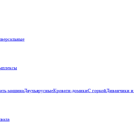
иверсальные
омплексы
ать-машина
Двухъярусные
Кровати-домики
С горкой
Диванчики и
вала