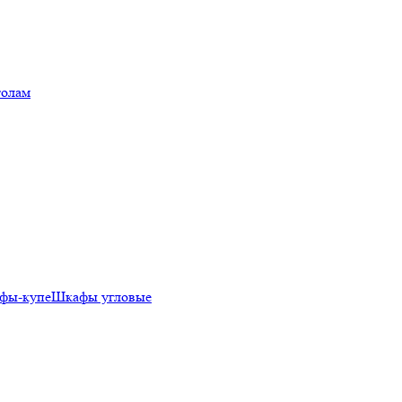
толам
фы-купе
Шкафы угловые