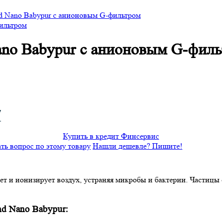
nd Nano Babypur с анионовым G-фильтром
ano Babypur с анионовым G-фил
у
Купить в кредит Финсервис
ать вопрос по этому товару
Нашли дешевле? Пишите!
т и ионизирует воздух, устраняя микробы и бактерии. Частицы
nd Nano Babypur: