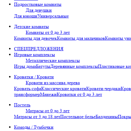
Подростковые комнаты
Для девушки
Для юноши
Универсальные
Детские комнаты
Комнаты от 0 до 3 лет
Комнаты для девочек
Комнаты для мальчиков
Комнаты ун
СПЕЦПРЕДЛОЖЕНИЯ
Игровые комплексы
Металлические комплексы
Игры дома
Батуты
Деревянные комплексы
Пластиковые к
Кроватки / Кровати
Кровати из массива дерева
Кровать-софа
Классические кровати
Кровати-чердаки
Кров
трансформер
Манежи
Кроватки от 0 до 3 лет
Постель
Матрасы от 0 до 3 лет
Матрасы от 3 до 18 лет
Постельное белье
Балдахины
Покры
Комоды / Тумбочки