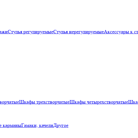
лажи
Стулья регулируемые
Стулья нерегулируемые
Аксессуары к с
ворчатые
Шкафы трехстворчатые
Шкафы четырехстворчатые
Шка
е карманы
Гамаки, качели
Другое