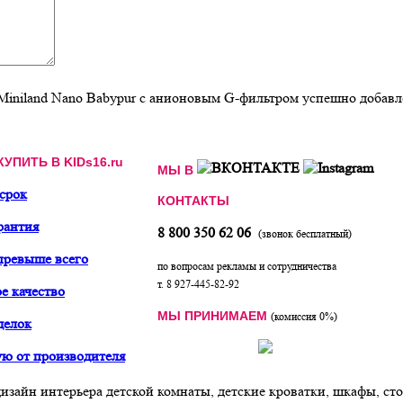
Miniland Nano Babypur с анионовым G-фильтром успешно добавле
КУПИТЬ В KIDs16.ru
МЫ В
 срок
КОНТАКТЫ
рантия
8 800 350 62 06
(звонок бесплатный)
превыше всего
по вопросам рекламы и сотрудничества
т. 8 927-445-82-92
е качество
МЫ ПРИНИМАЕМ
(комиссия 0%)
делок
ю от производителя
дизайн интерьера детской комнаты, детские кроватки, шкафы, сто