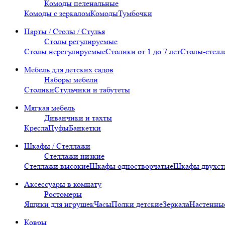
Комоды пеленальные
Комоды с зеркалом
Комоды
Тумбочки
Парты / Столы / Стулья
Столы регулируемые
Столы нерегулируемые
Столики от 1 до 7 лет
Столы-стел
Мебель для детских садов
Наборы мебели
Столики
Стульчики и табутеты
Мягкая мебель
Диванчики и тахты
Кресла
Пуфы
Банкетки
Шкафы / Стеллажи
Стеллажи низкие
Стеллажи высокие
Шкафы одностворчатые
Шкафы двухст
Аксессуары в комнату
Ростомеры
Ящики для игрушек
Часы
Полки детские
Зеркала
Настенны
Ковры