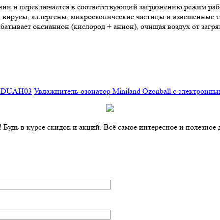
ении и переключается в соответствующий загрязнению режим ра
и, вирусы, аллергены, микроскопические частицы и взвешенные 
атывает оксианион (кислород + анион), очищая воздух от загряз
om DUAH03
Увлажнитель-озонатор Miniland Ozonball с электронн
дь в курсе скидок и акций. Всё самое интересное и полезное 