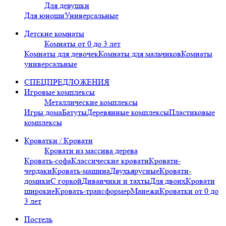
Для девушки
Для юноши
Универсальные
Детские комнаты
Комнаты от 0 до 3 лет
Комнаты для девочек
Комнаты для мальчиков
Комнаты
универсальные
СПЕЦПРЕДЛОЖЕНИЯ
Игровые комплексы
Металлические комплексы
Игры дома
Батуты
Деревянные комплексы
Пластиковые
комплексы
Кроватки / Кровати
Кровати из массива дерева
Кровать-софа
Классические кровати
Кровати-
чердаки
Кровать-машина
Двухъярусные
Кровати-
домики
С горкой
Диванчики и тахты
Для двоих
Кровати
широкие
Кровать-трансформер
Манежи
Кроватки от 0 до
3 лет
Постель