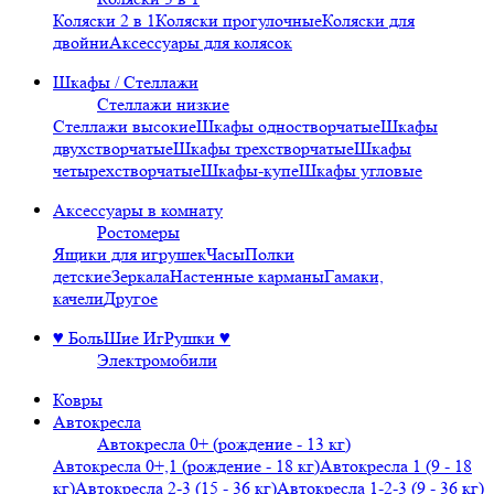
Коляски 2 в 1
Коляски прогулочные
Коляски для
двойни
Аксессуары для колясок
Шкафы / Стеллажи
Стеллажи низкие
Стеллажи высокие
Шкафы одностворчатые
Шкафы
двухстворчатые
Шкафы трехстворчатые
Шкафы
четырехстворчатые
Шкафы-купе
Шкафы угловые
Аксессуары в комнату
Ростомеры
Ящики для игрушек
Часы
Полки
детские
Зеркала
Настенные карманы
Гамаки,
качели
Другое
♥ БольШие ИгРушки ♥
Электромобили
Ковры
Автокресла
Автокресла 0+ (рождение - 13 кг)
Автокресла 0+,1 (рождение - 18 кг)
Автокресла 1 (9 - 18
кг)
Автокресла 2-3 (15 - 36 кг)
Автокресла 1-2-3 (9 - 36 кг)