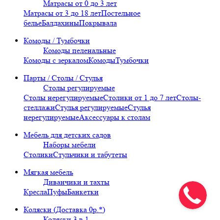
Матрасы от 0 до 3 лет
Матрасы от 3 до 18 лет
Постельное
белье
Балдахины
Покрывала
Комоды / Тумбочки
Комоды пеленальные
Комоды с зеркалом
Комоды
Тумбочки
Парты / Столы / Стулья
Столы регулируемые
Столы нерегулируемые
Столики от 1 до 7 лет
Столы-
стеллажи
Стулья регулируемые
Стулья
нерегулируемые
Аксессуары к столам
Мебель для детских садов
Наборы мебели
Столики
Стульчики и табутеты
Мягкая мебель
Диванчики и тахты
Кресла
Пуфы
Банкетки
Коляски (Доставка 0р.*)
Коляски 3 в 1