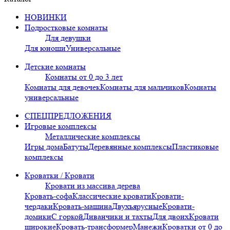
НОВИНКИ
Подростковые комнаты
Для девушки
Для юноши
Универсальные
Детские комнаты
Комнаты от 0 до 3 лет
Комнаты для девочек
Комнаты для мальчиков
Комнаты
универсальные
СПЕЦПРЕДЛОЖЕНИЯ
Игровые комплексы
Металлические комплексы
Игры дома
Батуты
Деревянные комплексы
Пластиковые
комплексы
Кроватки / Кровати
Кровати из массива дерева
Кровать-софа
Классические кровати
Кровати-
чердаки
Кровать-машина
Двухъярусные
Кровати-
домики
С горкой
Диванчики и тахты
Для двоих
Кровати
широкие
Кровать-трансформер
Манежи
Кроватки от 0 до