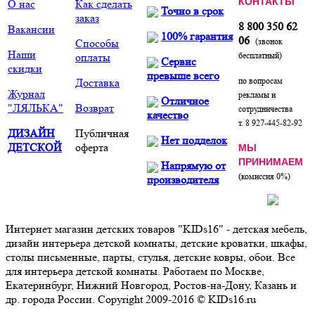
КОНТАКТЫ
О нас
Как сделать
Точно в срок
заказ
8 800 350 62
Вакансии
100% гарантия
06
(звонок
Способы
Наши
бесплатный)
оплаты
Сервис
скидки
превыше всего
по вопросам
Доставка
Журнал
рекламы и
Отличное
"ЛЯЛЬКА"
Возврат
сотрудничества
качество
т. 8 927-445-82-92
ДИЗАЙН
Публичная
Нет подделок
ДЕТСКОЙ
оферта
МЫ
ПРИНИМАЕМ
Напрямую от
(комиссия 0%)
производителя
Интернет магазин детских товаров "KIDs16" - детская мебель,
дизайн интерьера детской комнаты, детские кроватки, шкафы,
столы письменные, парты, стулья, детские ковры, обои. Все
для интерьера детской комнаты. Работаем по Москве,
Екатеринбург, Нижний Новгород, Ростов-на-Дону, Казань и
др. города России. Copyright 2009-2016 © KIDs16.ru