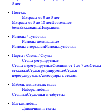
3 лет
Постель
Матрасы от 0 до 3 лет
Матрасы от 3 до 18 лет
Постельное
белье
Балдахины
Покрывала
Комоды / Тумбочки
Комоды пеленальные
Комоды с зеркалом
Комоды
Тумбочки
Парты / Столы / Стулья
Столы регулируемые
Столы нерегулируемые
Столики от 1 до 7 лет
Столы-
стеллажи
Стулья регулируемые
Стулья
нерегулируемые
Аксессуары к столам
Мебель для детских садов
Наборы мебели
Столики
Стульчики и табутеты
Мягкая мебель
Диванчики и тахты