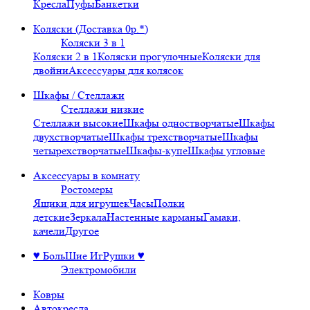
Кресла
Пуфы
Банкетки
Коляски (Доставка 0р.*)
Коляски 3 в 1
Коляски 2 в 1
Коляски прогулочные
Коляски для
двойни
Аксессуары для колясок
Шкафы / Стеллажи
Стеллажи низкие
Стеллажи высокие
Шкафы одностворчатые
Шкафы
двухстворчатые
Шкафы трехстворчатые
Шкафы
четырехстворчатые
Шкафы-купе
Шкафы угловые
Аксессуары в комнату
Ростомеры
Ящики для игрушек
Часы
Полки
детские
Зеркала
Настенные карманы
Гамаки,
качели
Другое
♥ БольШие ИгРушки ♥
Электромобили
Ковры
Автокресла