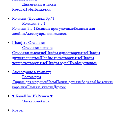
Диванчики и тахты
Кресла
Пуфы
Банкетки
Коляски (Доставка 0р.*)
Коляски 3 в 1
Коляски 2 в 1
Коляски прогулочные
Коляски для
двойни
Аксессуары для колясок
Шкафы / Стеллажи
Стеллажи низкие
Стеллажи высокие
Шкафы одностворчатые
Шкафы
двухстворчатые
Шкафы трехстворчатые
Шкафы
четырехстворчатые
Шкафы-купе
Шкафы угловые
Аксессуары в комнату
Ростомеры
Ящики для игрушек
Часы
Полки детские
Зеркала
Настенны
карманы
Гамаки, качели
Другое
♥ БольШие ИгРушки ♥
Электромобили
Ковры