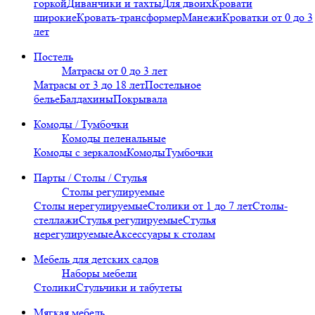
горкой
Диванчики и тахты
Для двоих
Кровати
широкие
Кровать-трансформер
Манежи
Кроватки от 0 до 3
лет
Постель
Матрасы от 0 до 3 лет
Матрасы от 3 до 18 лет
Постельное
белье
Балдахины
Покрывала
Комоды / Тумбочки
Комоды пеленальные
Комоды с зеркалом
Комоды
Тумбочки
Парты / Столы / Стулья
Столы регулируемые
Столы нерегулируемые
Столики от 1 до 7 лет
Столы-
стеллажи
Стулья регулируемые
Стулья
нерегулируемые
Аксессуары к столам
Мебель для детских садов
Наборы мебели
Столики
Стульчики и табутеты
Мягкая мебель