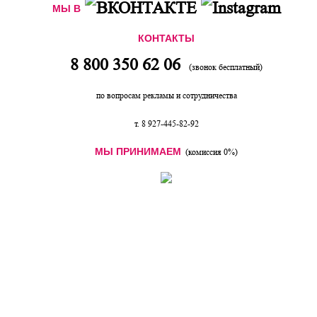
МЫ В
КОНТАКТЫ
8 800 350 62 06
(звонок бесплатный)
по вопросам рекламы и сотрудничества
т. 8 927-445-82-92
МЫ ПРИНИМАЕМ
(комиссия 0%)
Интернет магазин детских товаров "KIDs16" -
детская мебель, дизайн интерьера детской
комнаты, детские кроватки, шкафы, столы
письменные, парты, стулья, детские ковры,
обои. Все для интерьера детской комнаты.
Работаем по Москве, Екатеринбург, Нижний